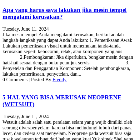
Apa yang harus saya lakukan jika mesin tempel
mengalami kerusakan?
Tuesday, June 11, 2024
Jika mesin tempel Anda mengalami kerusakan, berikut adalah
langkah-langkah yang dapat Anda lakukan: 1. Pemeriksaan Awal:
Lakukan pemeriksaan visual untuk menemukan tanda-tanda
kerusakan seperti kebocoran, retak, atau komponen yang aus
2.Pembongkaran: Jika diperlukan, bongkar mesin dengan
hati-hati sesuai dengan buku petunjuk servis 3.
Penyetelan dan Penggantian Komponen: Setelah pembongkaran,
lakukan pemeriksaan, penyetelan, dan...
0
Comments
|
Posted By
Freddy
5 HAL YANG BISA MERUSAK NEOPRENE
(WETSUIT)
Tuesday, June 11, 2024
Wetsuit adalah salah satu peralatan selam yang wajib dimiliki oleh
seorang diver/penyelam. karena bisa melindungi tubuh dari panas,
lecet, dan cedera saat menyelam. Neoprene pada wetsuit bisa saja
rusak walaupun terbuat dari bahan yang kuat Yuk simak 5hal yang