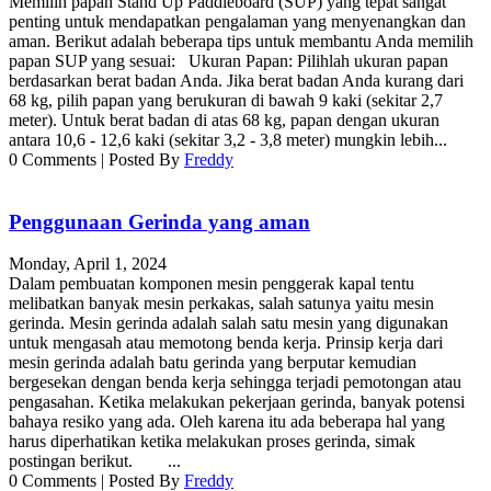
Memilih papan Stand Up Paddleboard (SUP) yang tepat sangat
penting untuk mendapatkan pengalaman yang menyenangkan dan
aman. Berikut adalah beberapa tips untuk membantu Anda memilih
papan SUP yang sesuai: Ukuran Papan: Pilihlah ukuran papan
berdasarkan berat badan Anda. Jika berat badan Anda kurang dari
68 kg, pilih papan yang berukuran di bawah 9 kaki (sekitar 2,7
meter). Untuk berat badan di atas 68 kg, papan dengan ukuran
antara 10,6 - 12,6 kaki (sekitar 3,2 - 3,8 meter) mungkin lebih...
0
Comments
|
Posted By
Freddy
Penggunaan Gerinda yang aman
Monday, April 1, 2024
Dalam pembuatan komponen mesin penggerak kapal tentu
melibatkan banyak mesin perkakas, salah satunya yaitu mesin
gerinda. Mesin gerinda adalah salah satu mesin yang digunakan
untuk mengasah atau memotong benda kerja. Prinsip kerja dari
mesin gerinda adalah batu gerinda yang berputar kemudian
bergesekan dengan benda kerja sehingga terjadi pemotongan atau
pengasahan. Ketika melakukan pekerjaan gerinda, banyak potensi
bahaya resiko yang ada. Oleh karena itu ada beberapa hal yang
harus diperhatikan ketika melakukan proses gerinda, simak
postingan berikut. ...
0
Comments
|
Posted By
Freddy