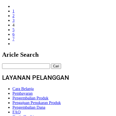
1
2
3
4
5
6
7
Aricle Search
Cari
untuk:
LAYANAN PELANGGAN
Cara Belanja
Pembayaran
Pengembalian Produk
Pengajuan Penukaran Produk
Pengembalian Dana
FAQ