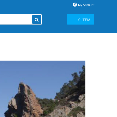
My Account
0
ITEM