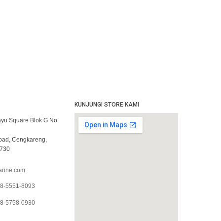
KUNJUNGI STORE KAMI
yu Square Blok G No.
Road, Cengkareng,
1730
rine.com
8-5551-8093
8-5758-0930