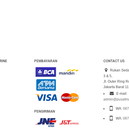
RINE
PEMBAYARAN
CONTACT US
Rukan Seda
3 & 5,
Jl. Outer Ring 
Jakarta Barat 1
E-mail:
admin@pusatma
WA:
087
PENGIRIMAN
WA:
087