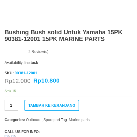
Bushing Bush solid Untuk Yamaha 15PK
90381-12001 15PK MARINE PARTS
2
Review(s)
Availability:
In stock
SKU:
90381-12001
Rp
10.800
Rp
12.000
Stok 15
Kuantitas
TAMBAH KE KERANJANG
Bushing
Bush
solid
Categories:
Outboard
,
Sparepart
Tag:
Marine parts
Untuk
Yamaha
CALL US FOR INFO: