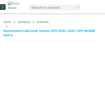
T
o
g
g
Home
Sparepart
Outboard
l
e
Bushing Bush solid Untuk Yamaha 15PK 90381-12001 15PK MARINE
n
PARTS
a
v
i
-10%
g
a
t
i
o
n