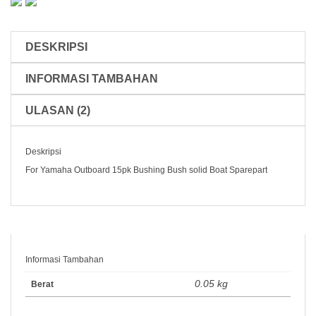
15PK
90381-
12001
15PK
DESKRIPSI
MARINE
PARTS
INFORMASI TAMBAHAN
ULASAN (2)
Deskripsi
For Yamaha Outboard 15pk Bushing Bush solid Boat Sparepart
Informasi Tambahan
0.05 kg
Berat