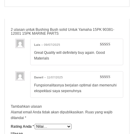
2 ulasan untuk
Bushing Bush solid Untuk Yamaha 15PK 90381-
12001 15PK MARINE PARTS
Luis
–
09/07/2025
Dinilai
5
dari
Great Quality will definitely buy again. Good
5
Materials
Daneil
–
11/07/2025
Dinilai
5
dari
Fungsionalitasnya berjalan optimal dan memenuhi
5
ekspektasi saya sepenuhnya
Tambahkan ulasan
Alamat email Anda tidak akan dipublikasikan.
Ruas yang wajib
ditandai
*
Rating Anda
*
Ulasan