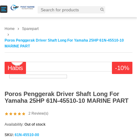
T
o
g
g
Home
Sparepart
l
e
Poros Penggerak Driver Shaft Long For Yamaha 25HP 61N-45510-10
n
MARINE PART
a
v
i
Habis
-10%
g
a
t
i
o
Poros Penggerak Driver Shaft Long For
n
Yamaha 25HP 61N-45510-10 MARINE PART
2
Review(s)
Availability:
Out of stock
SKU:
61N-45510-00