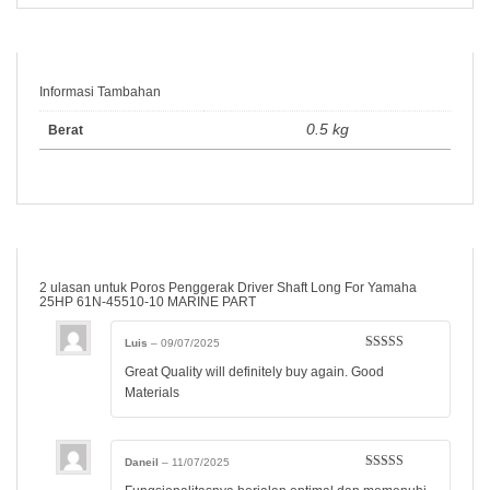
Informasi Tambahan
0.5 kg
Berat
2 ulasan untuk
Poros Penggerak Driver Shaft Long For Yamaha
25HP 61N-45510-10 MARINE PART
Luis
–
09/07/2025
Dinilai
5
dari
Great Quality will definitely buy again. Good
5
Materials
Daneil
–
11/07/2025
Dinilai
5
dari