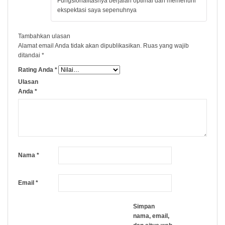
Fungsionalitasnya berjalan optimal dan memenuhi
5
ekspektasi saya sepenuhnya
Tambahkan ulasan
Alamat email Anda tidak akan dipublikasikan.
Ruas yang wajib
ditandai
*
Rating Anda
*
Ulasan
Anda
*
Nama
*
Email
*
Simpan
nama, email,