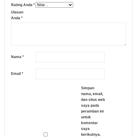
Rating Anda
*
Ulasan
Anda
*
Nama
*
Email
*
Simpan
nama, email,
dan situs web
saya pada
peramban ini
untuk
komentar
saya
berikutnya.