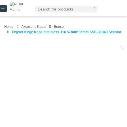
T
o
g
g
Home
Aksesoris Kapal
Engsel
l
Engsel Hinge Kapal Stainless 316 57mm*36mm SSF,-31043 Seastar
e
n
a
-25%
v
i
g
a
t
i
o
n