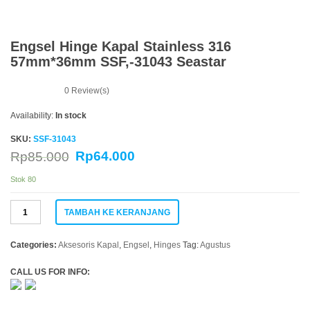
Engsel Hinge Kapal Stainless 316
57mm*36mm SSF,-31043 Seastar
0
Review(s)
Availability:
In stock
SKU:
SSF-31043
Rp
64.000
Rp
85.000
Stok 80
Kuantitas
TAMBAH KE KERANJANG
Engsel
Hinge
Kapal
Categories:
Aksesoris Kapal
,
Engsel
,
Hinges
Tag:
Agustus
Stainless
316
CALL US FOR INFO:
57mm*36mm
SSF,-31043