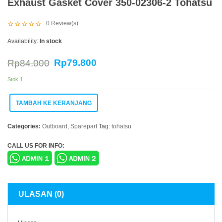
Exhaust Gasket Cover 350-02306-2 Tohatsu
0
Review(s)
Availability:
In stock
Rp
79.800
Rp
84.000
Stok 1
TAMBAH KE KERANJANG
Categories:
Outboard
,
Sparepart
Tag:
tohatsu
CALL US FOR INFO:
ULASAN (0)