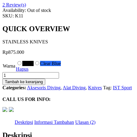
2
Review(s)
Availability:
Out of stock
SKU:
K11
QUICK OVERVIEW
STAINLESS KNIVES
Rp
875.000
Black
Clear Blue
Warna
Hapus
Kuantitas
Pisau
Tambah ke keranjang
Selam
Categories:
Aksesoris Diving
,
Alat Diving
,
Knives
Tag:
IST Sport
Knife
Stainless
CALL US FOR INFO:
Knives
K-
11
IST
Deskripsi
Informasi Tambahan
Ulasan (2)
Deskripsi