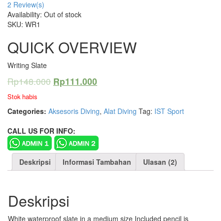
2
Review(s)
Availability:
Out of stock
SKU:
WR1
QUICK OVERVIEW
Writing Slate
Rp
148.000
Rp
111.000
Stok habis
Categories:
Aksesoris Diving
,
Alat Diving
Tag:
IST Sport
CALL US FOR INFO:
Deskripsi
Informasi Tambahan
Ulasan (2)
Deskripsi
White waterproof slate in a medium size Included pencil is