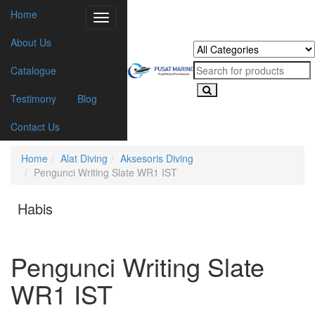
Home
Toggle
navigation
About Us
Catalogue
Testimony
Blog
Contact Us
Home
Alat Diving
Aksesoris Diving
Pengunci Writing Slate WR1 IST
Habis
Pengunci Writing Slate
WR1 IST