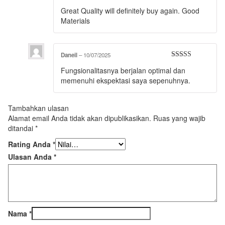
Dinilai
5
Great Quality will definitely buy again. Good
dari 5
Materials
Daneil
–
10/07/2025
Dinilai
5
Fungsionalitasnya berjalan optimal dan
dari 5
memenuhi ekspektasi saya sepenuhnya.
Tambahkan ulasan
Alamat email Anda tidak akan dipublikasikan.
Ruas yang wajib
ditandai
*
Rating Anda
*
Ulasan Anda
*
Nama
*