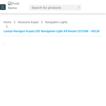
T
o
g
g
Home
Aksesoris Kapal
Navigation Lights
l
e
Lampu Navigasi Kapal LED Navigation Light All Round 12V10W – 00126
n
a
v
Habis
i
g
a
t
i
o
n