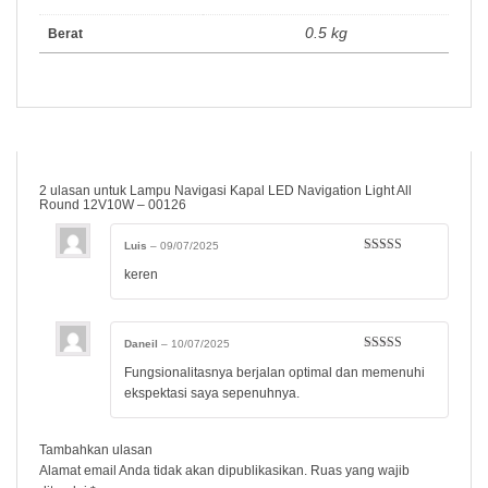
0.5 kg
Berat
2 ulasan untuk
Lampu Navigasi Kapal LED Navigation Light All
Round 12V10W – 00126
Luis
–
09/07/2025
Dinilai
5
dari
keren
5
Daneil
–
10/07/2025
Dinilai
5
dari
Fungsionalitasnya berjalan optimal dan memenuhi
5
ekspektasi saya sepenuhnya.
Tambahkan ulasan
Alamat email Anda tidak akan dipublikasikan.
Ruas yang wajib