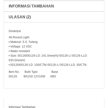
INFORMASI TAMBAHAN
ULASAN (2)
Deskripsi
All-Round Light
• Material: S.S. Tubing
• Voltage: 12 VDC
• Water resistant
• Size: 00126/00126-LD: 241.0mm(H)/ 00126-L/ 00126-LLD:
635.0mm(H)
• 00126/00126-LD: 100/CTN/ 00126-L/ 00126-LLD: 30/CTN
Item No. Bulb Type Base
00126 BA15D 12V10W ABS
Informasi Tambahan