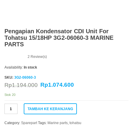
Pengapian Kondensator CDI Unit For
Tohatsu 15/18HP 3G2-06060-3 MARINE
PARTS
2
Review(s)
Availability:
In stock
SKU:
3G2-06060-3
Rp
1.074.600
Rp
1.194.000
Stok 20
Kuantitas
TAMBAH KE KERANJANG
Pengapian
Kondensator
CDI
Category:
Sparepart
Tags:
Marine parts
,
tohatsu
Unit