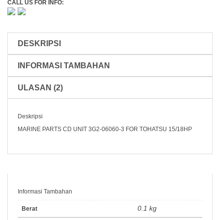
For
CALL US FOR INFO:
Tohatsu
15/18HP
3G2-
06060-
DESKRIPSI
3
MARINE
INFORMASI TAMBAHAN
PARTS
ULASAN (2)
Deskripsi
MARINE PARTS CD UNIT 3G2-06060-3 FOR TOHATSU 15/18HP
Informasi Tambahan
0.1 kg
Berat