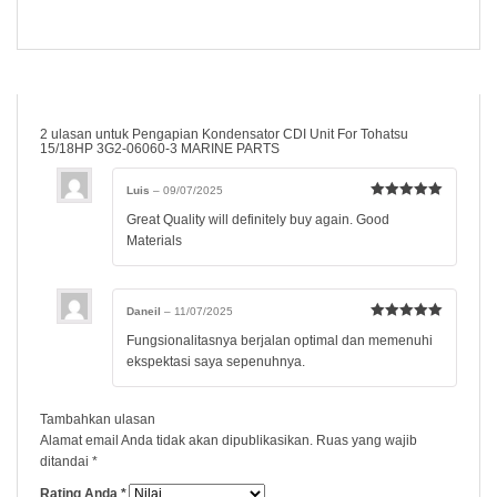
2 ulasan untuk
Pengapian Kondensator CDI Unit For Tohatsu
15/18HP 3G2-06060-3 MARINE PARTS
Luis
–
09/07/2025
Dinilai
5
dari
Great Quality will definitely buy again. Good
5
Materials
Daneil
–
11/07/2025
Dinilai
5
dari
Fungsionalitasnya berjalan optimal dan memenuhi
5
ekspektasi saya sepenuhnya.
Tambahkan ulasan
Alamat email Anda tidak akan dipublikasikan.
Ruas yang wajib
ditandai
*
Rating Anda
*