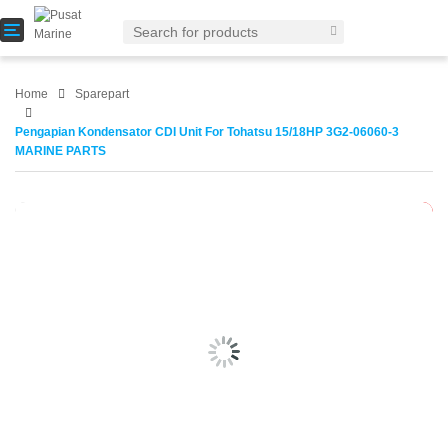
T
o
g
g
Home
Sparepart
l
e
Pengapian Kondensator CDI Unit For Tohatsu 15/18HP 3G2-06060-3
n
MARINE PARTS
a
v
i
-10%
g
a
t
i
o
n