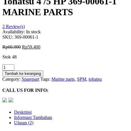
Tohatsu 4 /5 HP 369-00061-1
MARINE PARTS
2
Review(s)
Availability:
In stock
SKU:
369-00061-1
Rp
66.000
Rp
59.400
Stok 48
Kuantitas
Pena
Tambah ke keranjang
Engkol
Category:
Sparepart
Tags:
Marine parts
,
SPM
,
tohatsu
Pin
Crank
CALL US FOR INFO:
For
Tohatsu
4
/5
Deskripsi
HP
Informasi Tambahan
369-
Ulasan (2)
00061-
1