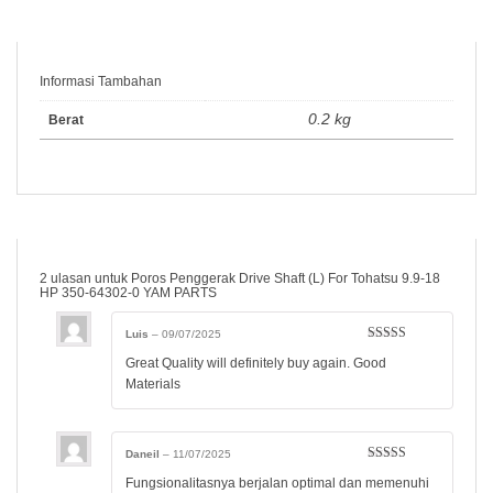
Informasi Tambahan
0.2 kg
Berat
2 ulasan untuk
Poros Penggerak Drive Shaft (L) For Tohatsu 9.9-18
HP 350-64302-0 YAM PARTS
Luis
–
09/07/2025
Dinilai
5
dari
Great Quality will definitely buy again. Good
5
Materials
Daneil
–
11/07/2025
Dinilai
5
dari
Fungsionalitasnya berjalan optimal dan memenuhi
5