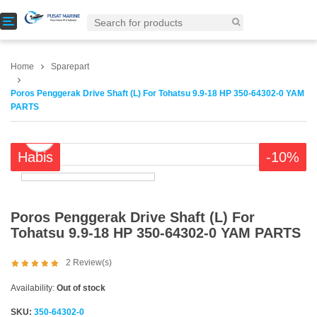
T
o
g
g
Home
Sparepart
l
e
Poros Penggerak Drive Shaft (L) For Tohatsu 9.9-18 HP 350-64302-0 YAM
n
PARTS
a
v
i
Habis
-10%
g
a
t
i
o
Poros Penggerak Drive Shaft (L) For
n
Tohatsu 9.9-18 HP 350-64302-0 YAM PARTS
2
Review(s)
Availability:
Out of stock
SKU:
350-64302-0