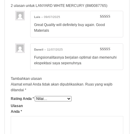
2 ulasan untuk
LANYARD WHITE MERCURY (8M0087765)
Luis
–
09/07/2025
Dinilai
5
dari
Great Quality will definitely buy again. Good
5
Materials
Daneil
–
11/07/2025
Dinilai
5
dari
Fungsionalitasnya berjalan optimal dan memenuhi
5
ekspektasi saya sepenuhnya
Tambahkan ulasan
Alamat email Anda tidak akan dipublikasikan.
Ruas yang wajib
ditandai
*
Rating Anda
*
Ulasan
Anda
*