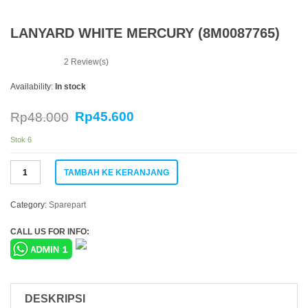
LANYARD WHITE MERCURY (8M0087765)
2
Review(s)
Availability:
In stock
Rp
45.600
Rp
48.000
Stok 6
Kuantitas
TAMBAH KE KERANJANG
LANYARD
WHITE
MERCURY
Category:
Sparepart
(8M0087765)
CALL US FOR INFO:
DESKRIPSI