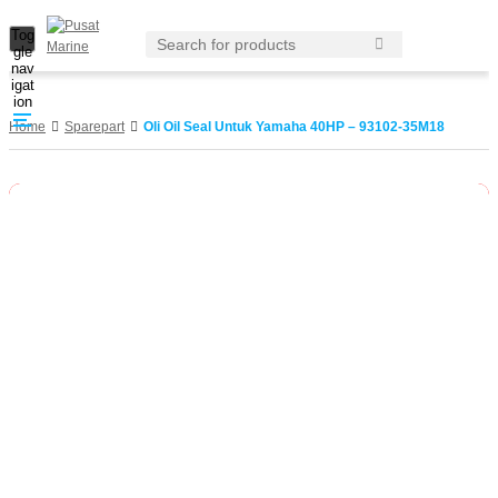
Tog
gle
nav
igat
ion
Home
Sparepart
Oli Oil Seal Untuk Yamaha 40HP – 93102-35M18
Habis
-5%