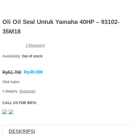
Oli Oil Seal Untuk Yamaha 40HP – 93102-
35M18
2
Review(s)
Availability:
Out of stock
Rp
49.000
Rp
51.700
Stok habis
Category:
Sparepart
CALL US FOR INFO:
DESKRIPSI