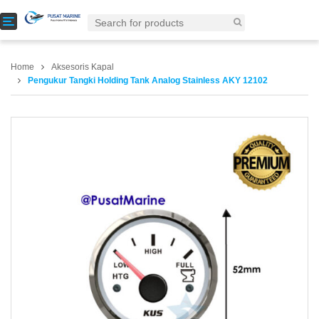
T
o
g
g
Home
Aksesoris Kapal
l
Pengukur Tangki Holding Tank Analog Stainless AKY 12102
e
n
a
v
i
g
a
t
i
o
n