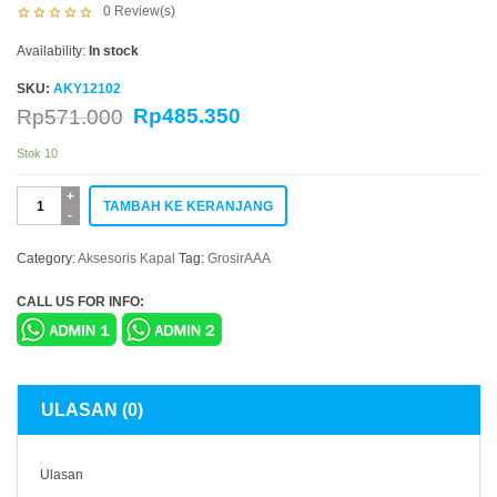
0
Review(s)
Availability:
In stock
SKU:
AKY12102
Rp
485.350
Rp
571.000
Stok 10
Kuantitas
TAMBAH KE KERANJANG
Pengukur
Tangki
Holding
Category:
Aksesoris Kapal
Tag:
GrosirAAA
Tank
Analog
CALL US FOR INFO:
Stainless
AKY
12102
ULASAN (0)
Ulasan