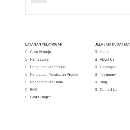
LAYANAN PELANGGAN
JELAJAHI PUSAT MA
Cara Belanja
Home
Pembayaran
About Us
Pengembalian Produk
Catalogue
Pengajuan Penukaran Produk
Testimony
Pengembalian Dana
Blog
FAQ
Contact Us
Gratis Ongkir