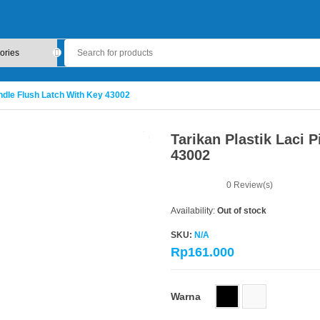
Handle Flush Latch With Key 43002
Tarikan Plastik Laci 
43002
0
Review(s)
Availability:
Out of stock
SKU:
N/A
Rp
161.000
Warna