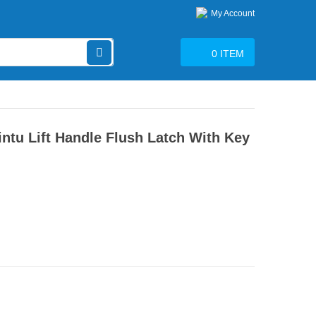
My Account
0
ITEM
Pintu Lift Handle Flush Latch With Key