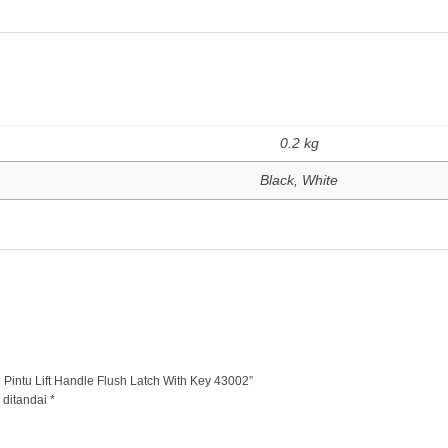
0.2 kg
Black, White
 Pintu Lift Handle Flush Latch With Key 43002”
 ditandai
*