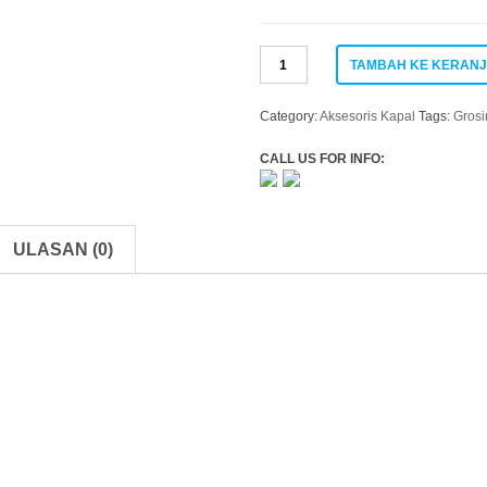
Kuantitas
TAMBAH KE KERAN
Tarikan
Plastik
Laci
Category:
Aksesoris Kapal
Tags:
Gros
Pintu
Lift
CALL US FOR INFO:
Handle
Flush
Latch
With
ULASAN (0)
Key
43002