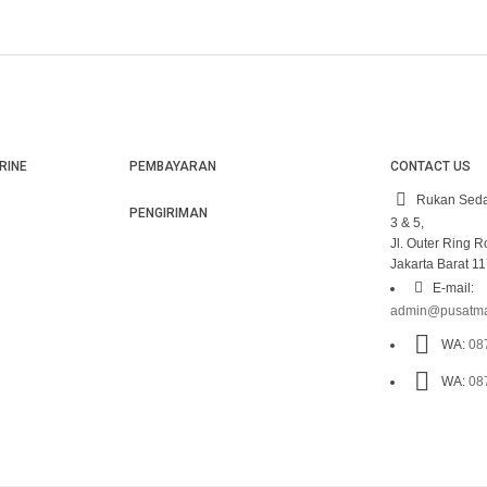
RINE
PEMBAYARAN
CONTACT US
Rukan Seda
PENGIRIMAN
3 & 5,
Jl. Outer Ring 
Jakarta Barat 1
E-mail:
admin@pusatma
WA:
08
WA:
08