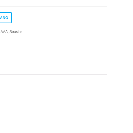
JANG
irAAA
,
Seastar