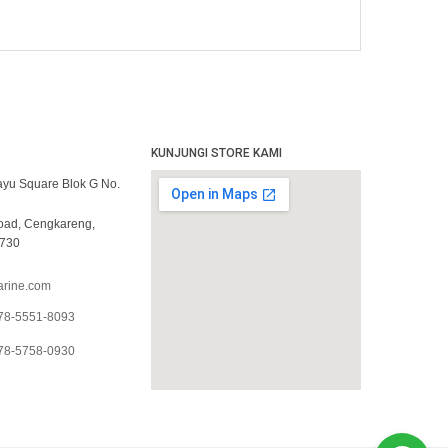
KUNJUNGI STORE KAMI
yu Square Blok G No.
Road, Cengkareng,
1730
rine.com
78-5551-8093
78-5758-0930