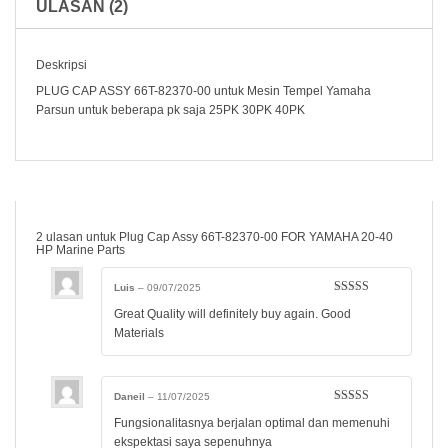
ULASAN (2)
Deskripsi
PLUG CAP ASSY 66T-82370-00 untuk Mesin Tempel Yamaha
Parsun untuk beberapa pk saja 25PK 30PK 40PK
2 ulasan untuk
Plug Cap Assy 66T-82370-00 FOR YAMAHA 20-40
HP Marine Parts
Luis
–
09/07/2025
Dinilai
5
dari
Great Quality will definitely buy again. Good
5
Materials
Daneil
–
11/07/2025
Dinilai
5
dari
Fungsionalitasnya berjalan optimal dan memenuhi
5
ekspektasi saya sepenuhnya