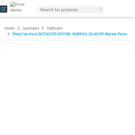
T
o
g
g
Home
Sparepart
Outboard
l
Plug Cap Assy 66T-82370-00 FOR YAMAHA 20-40 HP Marine Parts
e
n
a
Habis
-10%
v
i
g
a
t
i
o
n