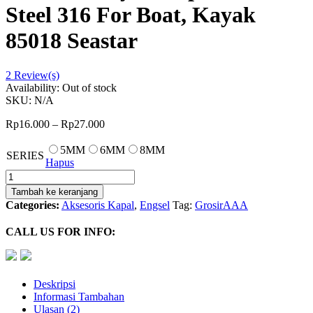
Steel 316 For Boat, Kayak
85018 Seastar
2
Review(s)
Availability:
Out of stock
SKU:
N/A
Rp
16.000
–
Rp
27.000
5MM
6MM
8MM
SERIES
Hapus
Kuantitas
Mata
Tambah ke keranjang
Pad
Categories:
Aksesoris Kapal
,
Engsel
Tag:
GrosirAAA
Eye
Strap
CALL US FOR INFO:
Stainless
Steel
316
For
Deskripsi
Boat,
Informasi Tambahan
Kayak
Ulasan (2)