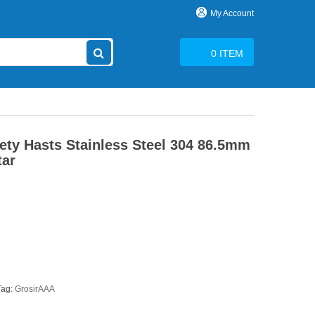
My Account
0
ITEM
ety Hasts Stainless Steel 304 86.5mm
tar
Tag:
GrosirAAA