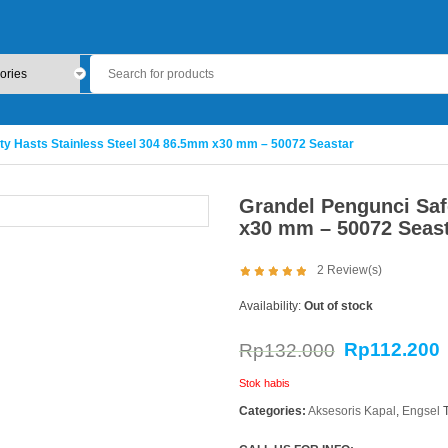
ty Hasts Stainless Steel 304 86.5mm x30 mm – 50072 Seastar
Grandel Pengunci Saf
x30 mm – 50072 Seas
2
Review(s)
Availability:
Out of stock
Rp
112.200
Rp
132.000
Stok habis
Categories:
Aksesoris Kapal
,
Engsel