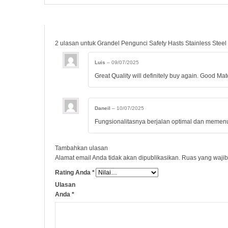
2 ulasan untuk
Grandel Pengunci Safety Hasts Stainless Ste
Luis
–
09/07/2025
Great Quality will definitely buy again. Good Mat
Daneil
–
10/07/2025
Fungsionalitasnya berjalan optimal dan memen
Tambahkan ulasan
Alamat email Anda tidak akan dipublikasikan.
Ruas yang wajib
Rating Anda
*
Ulasan
Anda
*