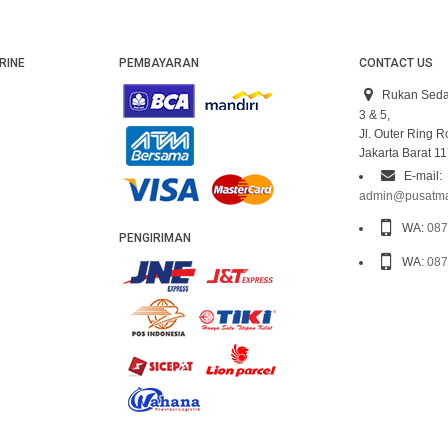
RINE
PEMBAYARAN
CONTACT US
Rukan Seda
3 & 5,
Jl. Outer Ring 
Jakarta Barat 1
E-mail:
admin@pusatma
WA:
087
PENGIRIMAN
WA:
087