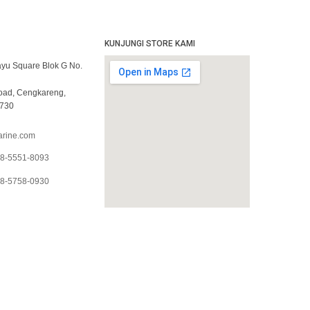
KUNJUNGI STORE KAMI
yu Square Blok G No.
Road, Cengkareng,
1730
rine.com
8-5551-8093
8-5758-0930