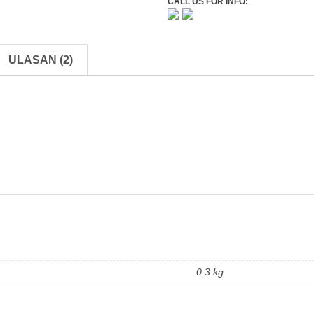
CALL US FOR INFO:
ULASAN (2)
0.3 kg