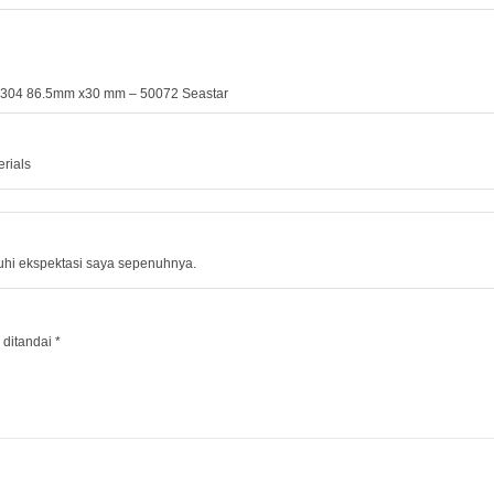
el 304 86.5mm x30 mm – 50072 Seastar
erials
uhi ekspektasi saya sepenuhnya.
 ditandai
*