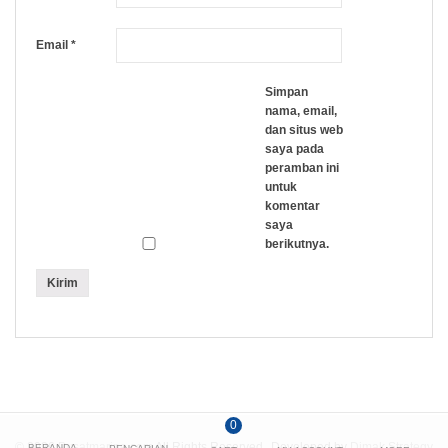
Email
*
Simpan
nama, email,
dan situs web
saya pada
peramban ini
untuk
komentar
saya
berikutnya.
0
© 2026
Pusatmarine.com
All Rights Reserved.
Developed by
Dimak Strategy
BERANDA