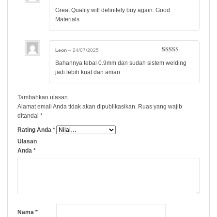
Dinilai
5
dari
Great Quality will definitely buy again. Good
5
Materials
Leon
–
24/07/2025
Dinilai
5
dari
Bahannya tebal 0.9mm dan sudah sistem welding
5
jadi lebih kuat dan aman
Tambahkan ulasan
Alamat email Anda tidak akan dipublikasikan.
Ruas yang wajib
ditandai
*
Rating Anda
*
Ulasan
Anda
*
Nama
*