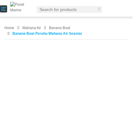
T
o
g
g
Home
Wahana Air
Banana Boat
l
Banana Boat Perahu Wahana Air Seastar
e
n
a
v
i
g
a
t
i
o
n