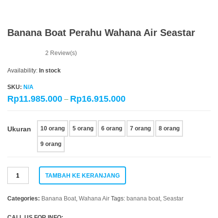
Banana Boat Perahu Wahana Air Seastar
2
Review(s)
Availability:
In stock
SKU:
N/A
Rp
11.985.000
Rp
16.915.000
–
Ukuran
10 orang
5 orang
6 orang
7 orang
8 orang
9 orang
Kuantitas
TAMBAH KE KERANJANG
Banana
Boat
Perahu
Categories:
Banana Boat
,
Wahana Air
Tags:
banana boat
,
Seastar
Wahana
Air
CALL US FOR INFO: