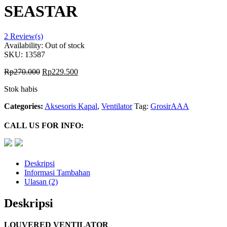
SEASTAR
2
Review(s)
Availability:
Out of stock
SKU:
13587
Rp
270.000
Rp
229.500
Stok habis
Categories:
Aksesoris Kapal
,
Ventilator
Tag:
GrosirAAA
CALL US FOR INFO:
Deskripsi
Informasi Tambahan
Ulasan (2)
Deskripsi
LOUVERED VENTILATOR