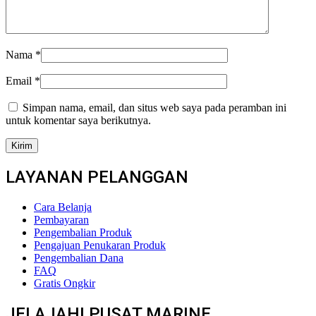
Nama
*
Email
*
Simpan nama, email, dan situs web saya pada peramban ini
untuk komentar saya berikutnya.
LAYANAN PELANGGAN
Cara Belanja
Pembayaran
Pengembalian Produk
Pengajuan Penukaran Produk
Pengembalian Dana
FAQ
Gratis Ongkir
JELAJAHI PUSAT MARINE