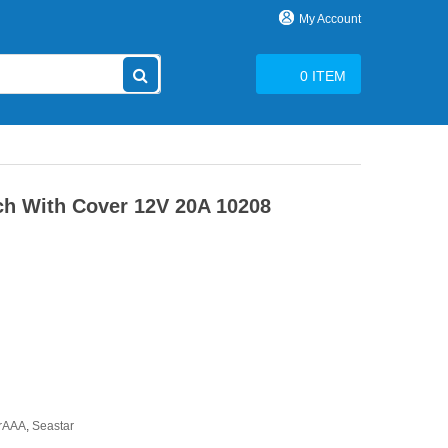
My Account
0
ITEM
h With Cover 12V 20A 10208
irAAA
,
Seastar