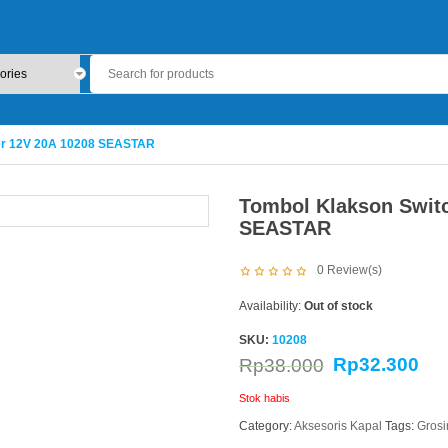
ver 12V 20A 10208 SEASTAR
Tombol Klakson Switc
SEASTAR
0
Review(s)
Availability:
Out of stock
SKU:
10208
Rp
32.300
Rp
38.000
Stok habis
Category:
Aksesoris Kapal
Tags:
Gros