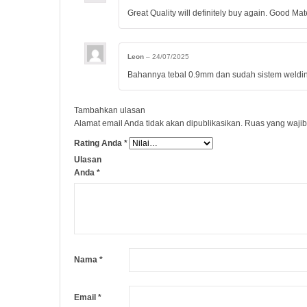
Great Quality will definitely buy again. Good Mat
Leon
–
24/07/2025
Bahannya tebal 0.9mm dan sudah sistem weldin
Tambahkan ulasan
Alamat email Anda tidak akan dipublikasikan.
Ruas yang wajib
Rating Anda
*
Ulasan
Anda
*
Nama
*
Email
*