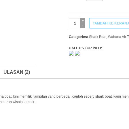
Kuantitas
TAMBAH KE KERAN
Banana
Shark
Perahu
Categories:
Shark Boat
,
Wahana Air
T
Wahana
Air
CALL US FOR INFO:
Seastar
ULASAN (2)
a boat, kini memiliki tampilan yang berbeda . contoh seperti shark boat. kami me
iburan wisata terbaik.