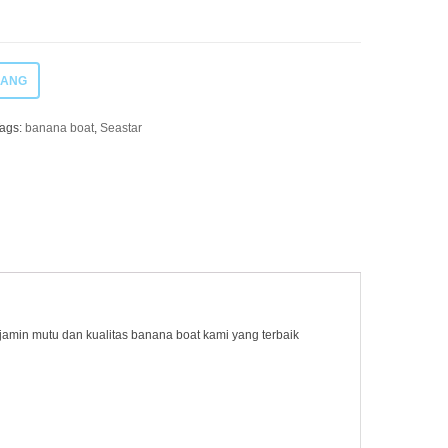
JANG
ags:
banana boat
,
Seastar
njamin mutu dan kualitas banana boat kami yang terbaik