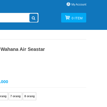
My Account
0
ITEM
Wahana Air Seastar
.000
orang
7 orang
8 orang