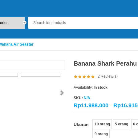
Wahana Air Seastar
Banana Shark Perahu 
2
Review(s)
Availability:
In stock
SKU:
N/A
Rp
11.988.000
Rp
16.915
–
Ukuran
10 orang
5 orang
6 
9 orang