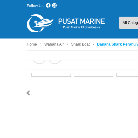
Follow Us:
Home
Wahana Air
Shark Boat
Banana Shark Perahu 