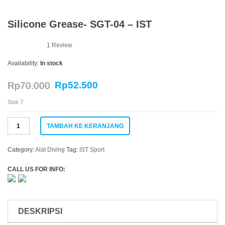
Silicone Grease- SGT-04 – IST
1
Review
Availability:
In stock
Rp
52.500
Rp
70.000
Stok 7
Kuantitas
TAMBAH KE KERANJANG
Silicone
Grease-
SGT-
Category:
Alat Diving
Tag:
IST Sport
04
-
CALL US FOR INFO:
IST
DESKRIPSI