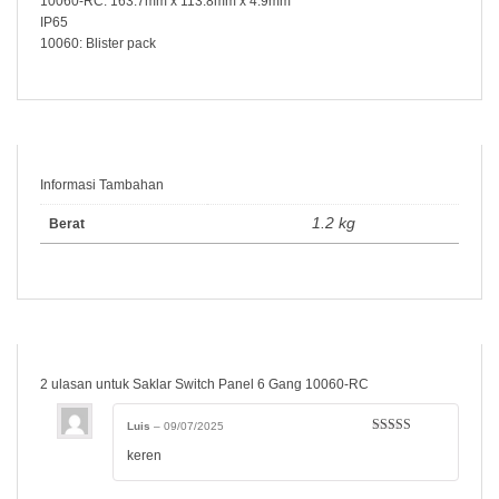
10060-RC: 163.7mm x 113.8mm x 4.9mm
IP65
10060: Blister pack
Informasi Tambahan
1.2 kg
Berat
2 ulasan untuk
Saklar Switch Panel 6 Gang 10060-RC
Luis
–
09/07/2025
Dinilai
5
dari
keren
5