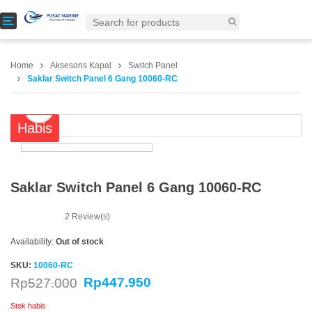
T
o
g
g
Home
Aksesoris Kapal
Switch Panel
l
Saklar Switch Panel 6 Gang 10060-RC
e
n
a
Habis
v
i
g
a
t
Saklar Switch Panel 6 Gang 10060-RC
i
o
2
Review(s)
n
Availability:
Out of stock
SKU:
10060-RC
Rp
447.950
Rp
527.000
Stok habis