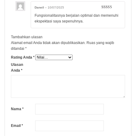
Daneil
–
10/07/2025
Dinilai
5
dari
Fungsionalitasnya berjalan optimal dan memenuhi
5
ekspektasi saya sepenuhnya.
Tambahkan ulasan
Alamat email Anda tidak akan dipublikasikan.
Ruas yang wajib
ditandai
*
Rating Anda
*
Ulasan
Anda
*
Nama
*
Email
*