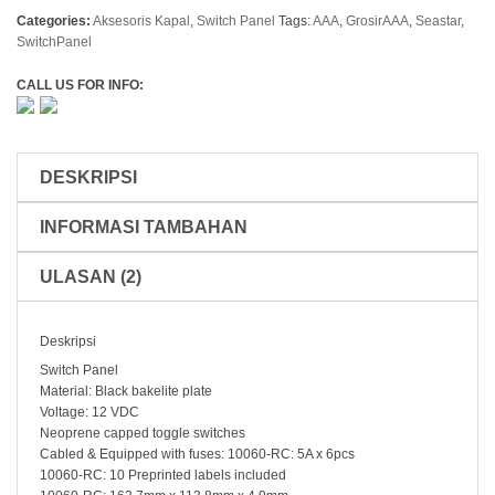
Categories:
Aksesoris Kapal
,
Switch Panel
Tags:
AAA
,
GrosirAAA
,
Seastar
,
SwitchPanel
CALL US FOR INFO:
DESKRIPSI
INFORMASI TAMBAHAN
ULASAN (2)
Deskripsi
Switch Panel
Material: Black bakelite plate
Voltage: 12 VDC
Neoprene capped toggle switches
Cabled & Equipped with fuses: 10060-RC: 5A x 6pcs
10060-RC: 10 Preprinted labels included