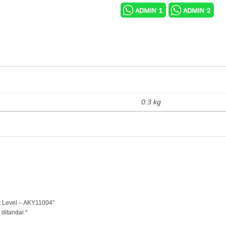
0.3 kg
r Level – AKY11004”
 ditandai
*