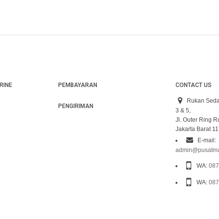
RINE
PEMBAYARAN
CONTACT US
Rukan Seda
PENGIRIMAN
3 & 5,
Jl. Outer Ring 
Jakarta Barat 1
E-mail:
admin@pusatma
WA:
087
WA:
087