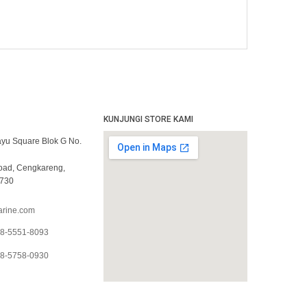
KUNJUNGI STORE KAMI
yu Square Blok G No.
Road, Cengkareng,
1730
rine.com
8-5551-8093
8-5758-0930