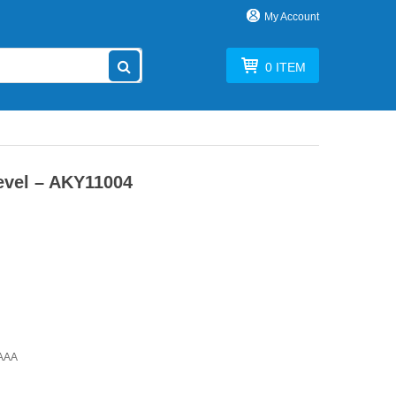
My Account
0
ITEM
evel – AKY11004
rAAA