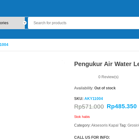
11004
Pengukur Air Water L
0
Review(s)
Availability:
Out of stock
SKU:
AKY11004
Rp
485.350
Rp
571.000
Stok habis
Category:
Aksesoris Kapal
Tag:
Grosi
CALL US FOR INFO: