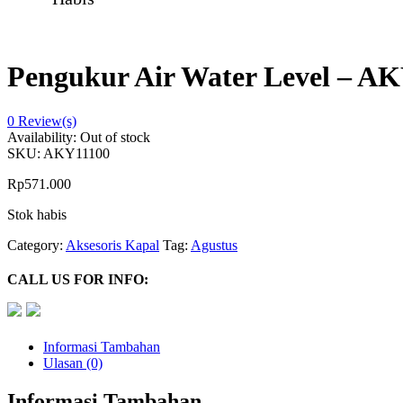
Pengukur Air Water Level – A
0
Review(s)
Availability:
Out of stock
SKU:
AKY11100
Rp
571.000
Stok habis
Category:
Aksesoris Kapal
Tag:
Agustus
CALL US FOR INFO:
Informasi Tambahan
Ulasan (0)
Informasi Tambahan