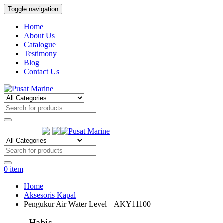
Toggle navigation
Home
About Us
Catalogue
Testimony
Blog
Contact Us
Follow Us:
0
item
Home
Aksesoris Kapal
Pengukur Air Water Level – AKY11100
Habis