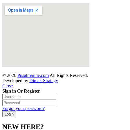
© 2026
Pusatmarine.com
All Rights Reserved.
Developed by
Dimak Strategy
Close
Sign in Or Register
Forgot your password?
NEW HERE?