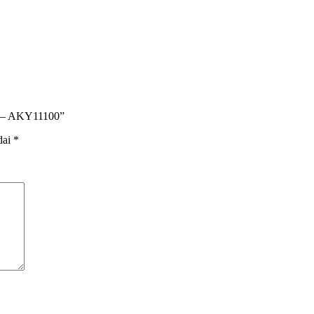
el – AKY11100”
dai
*