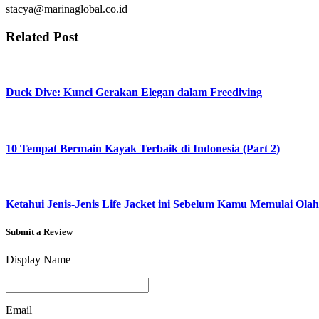
stacya@marinaglobal.co.id
Related Post
Duck Dive: Kunci Gerakan Elegan dalam Freediving
10 Tempat Bermain Kayak Terbaik di Indonesia (Part 2)
Ketahui Jenis-Jenis Life Jacket ini Sebelum Kamu Memulai Olah
Submit a Review
Display Name
Email