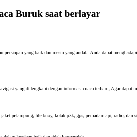
ca Buruk saat berlayar
an persiapan yang baik dan mesin yang andal. Anda dapat menghadapi a
avigasi yang di lengkapi dengan informasi cuaca terbaru, Agar dapat me
, jaket pelampung, life buoy, kotak p3k, gps, pemadam api, radio, dan si
ya dalam keadaan baik dan tidak bermasalah.