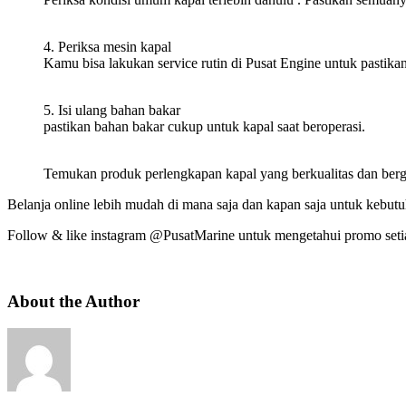
4. Periksa mesin kapal
Kamu bisa lakukan service rutin di Pusat Engine untuk pastikan
5. Isi ulang bahan bakar
pastikan bahan bakar cukup untuk kapal saat beroperasi.
Temukan produk perlengkapan kapal yang berkualitas dan be
Belanja online lebih mudah di mana saja dan kapan saja untuk kebu
Follow & like instagram @PusatMarine untuk mengetahui promo seti
About the Author