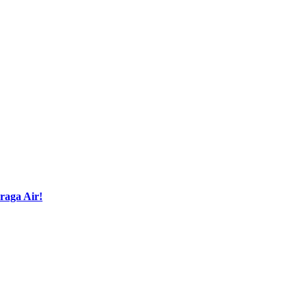
raga Air!